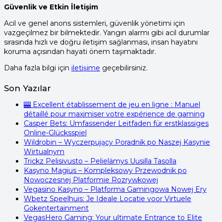
Güvenlik ve Etkin İletişim
Acil ve genel anons sistemleri, güvenlik yönetimi için
vazgeçilmez bir bilmektedir. Yangın alarmı gibi acil durumlar
sırasında hızlı ve doğru iletişim sağlanması, insan hayatını
koruma açısından hayati önem taşımaktadır.
Daha fazla bilgi için
iletişime
geçebilirsiniz.
Son Yazılar
🎰 Excellent établissement de jeu en ligne : Manuel
détaillé pour maximiser votre expérience de gaming
Casper Bets: Umfassender Leitfaden für erstklassiges
Online-Glücksspiel
Wildrobin – Wyczerpujący Poradnik po Naszej Kasynie
Wirtualnym
Trickz Pelisivusto – Pelielämys Uusilla Tasolla
Kasyno Magius – Kompleksowy Przewodnik po
Nowoczesnej Platformie Rozrywkowej
Vegasino Kasyno – Platforma Gamingowa Nowej Ery
Wbetz Speelhuis: Je Ideale Locatie voor Virtuele
Gokentertainment
VegasHero Gaming: Your ultimate Entrance to Elite