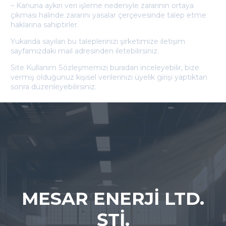
– Kanuna aykırı veri işleme nedeniyle zararının ortaya
çıkması halinde zararını yasalar çerçevesinde talep etme
haklarına sahiptirler.
Yukarıda sayılan bu taleplerinizi şirketimize iletişim
sayfamızdaki mail adresinden iletebilirsiniz.
Site Kullanım Sözleşmemizi buradan inceleyebilir, bize
vermiş olduğunuz kişisel verilerinizi üyelik girişi yaptıktan
sonra düzenleyebilirsiniz.
MESAR ENERJİ LTD.
ŞTİ.