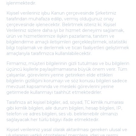
işlenmektedir.
Kişisel verileriniz işbu Kanun çerçevesinde Şirketimiz
tarafından muhafaza edilip, vermiş olduğunuz onay
çerçevesinde işlenecektir. Belirtmek isteriz ki; Kişisel
Verileriniz sizlere daha iyi bir hizmet deneyimi sağlamak,
ürün ve hizmetlerimize ilişkin pazarlama, tanıtım ve
bilgilendirme amaçlı iletişimleri gerçekleştirmek, istatistiki
bilgi toplamak ve derlemek ve ticari faaliyetleri geliştirmek
amaçlarıyla tarafımızca kullanılabilecektir.
Firmamız, müşteri bilgilerinin gizli tutulması ve bu bilgilerin
üçüncü kişilerle paylaşılmamasına büyük önem verir. Tüm
çalışanlar, görevlerini yerine getirirken elde ettikleri
bilgilerin gizliliğini korumayı ve söz konusu bilgileri sadece
mevzuat kapsamında ve mesleki görevlerini yerine
getirmede kullanmayı taahhüt etmektedirler.
Tarafınıza ait kişisel bilgiler, ad, soyad, TC kimlik numarası
gibi kimlik bilgileri, aile durum bilgileri, hesap bilgileri, IP,
telefon ve adres bilgileri, ses vb. belirlenebilir olmanızı
sağlayacak her türlü bilgiyi ifade etmektedir.
Kişisel verileriniz yasal olarak aktarılması gereken ulusal ve
uluslararası yetkili otoritelere/ mercilere, idari ve resmi