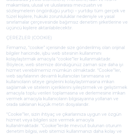
makamlara, ulusal ve uluslararası mevzuatın ve
sözleşmelerin öngördüğü yurtiçi – yurtdışı tüm gerçek ve
tüzel kişilere, hukuki zorunluluklar nedeniyle ve yasal
sınırlamalar çerçevesinde bağımsız denetim şirketlerine ve
üçüncü kişilere aktarılabilecektir.
ÇEREZLER (COOKİE)
Firmamız, “cookie” içerisinde size gönderilmiş olan orijinal
bilgiler haricinde, işbu web sitesinin kullanımını
kolaylaştırmak amacıyla “cookie”ler kullanmaktadır.
Böylece, web sitemize döndüğünüz zaman size daha iyi
hizmet verebilmemiz mümkün olmaktadır. “Cookie”ler,
web sayfalarının devamlı kullanıcıları tanımasına ve
kullanıcıların siteye girişlerini kolaylaştırmasına imkan
sağlamak ve sitelerin içeriklerini iyileştirmek ve geliştirmek
amacıyla toplu verileri toplamasına ve derlemesine imkan
vermek amacıyla kullanıcıların bilgisayarına yollanan ve
orada saklanan küçük metin dosyalarıdır.
“Cookie”ler, sizin ihtiyaç ve çıkarlarınıza uygun ve özgün
hizmet veya bilgileri size vermek amacıyla
kullanılmaktadır. “Cookie”lerde mevcut bulunan oturum
denetim bilgisi, web sitemizi kullanmanızı daha kolay ve