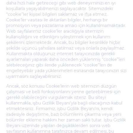
daha hızlı hale getireceği gibi web deneyiminizi en iyi
koşullarla yaşayabilmenizi sağlayacaktır. Sitemizdeki
“cookie”ler kişisel bilgileri saklamaz ve ifşa etmez.
Cookie’ler vasıtası ile aktarılan bilgiler, herhangi bir
promosyon veya pazarlama amacı için kullanılmamaktadır.
Web sayfalarımız cookie’ler aracılığıyla sitemizin
kullanışlılığını ve etkinliğini iyileştirmek için kullanım
şekillerini izlemektedir. Ancak, bu bilgiler kesinlikle hiçbir
şekilde üçüncü şahıslara satılmaz veya onlarla paylaşılmaz.
Kullanmakta olduğunuz internet tarayıcınızda gerekli
ayarlamaları yaparak daha önceden yüklenmiş “cookie”leri
silebileceğiniz gibi ileride yüklenecek “cookie”leri de
engelleyebilir yada yüklenmeleri esnasında tarayıcınızın sizi
uyarmasını sağlayabilirsiniz.
Ancak, söz konusu Cookie’lerin web sitemizin düzgün
çalışması ve belli fonksiyonlarını yerine getirebilmesi için
gerekli olabileceğini vurgulamak isteriz. Bu siteyi
kullanmakla, işbu Gizlilik Beyanı’yla bağlı olacağınızı kabul
etmektesiniz. Firmamız, işbu Gizlilik Beyanı’nı, kendi
iradesiyle değiştirme, bazı bölümlerini çıkarma veya yeni
bölümler ekleme hakkını her zaman saklı tutar. İşbu Gizlilik
Beyanı üzerinde yapılan değişikliklerden sonra web
sayfasının kullanımına tarafınızca devam edilmesi, bu