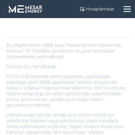
Hesaplamalar
Gizlilik Politikası
Bu bilgilendirme, 6698 sayılı “Kişisel Verilerin Korunması
Kanunu” 10. Maddesi gereğince ve yasal zorunluluk
çerçevesinde yapılmaktadır.
Sitemiz SSL sertifikalıdır.
07.04.2016 tarihinde resmi gazetede yayınlanarak
yürürlüğe giren 6698 sayılı Kişisel Verilerin Korunması
Kanunu (“Kanun”) kapsamında Şirketimiz, Veri Sorumlusu
sıfatına sahip olup, bu sıfatın gerektirdiği yükümlülükleri
yerine getirmek için gerekli uyum çalışmalarını
gerçekleştirmektedir.
Firmamız’dan hizmet almak/ ürün temin etmek için
şirketimize bildirilen veya şirketimizce çeşitli kanallarla
temin edilen kişisel verileriniz “Kişisel Verilerin Korunması
Kanunu” kapsamında “Veri Sorumlusu” sıfatıyla