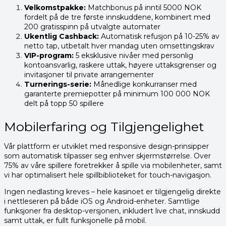
Velkomstpakke:
Matchbonus på inntil 5000 NOK
fordelt på de tre første innskuddene, kombinert med
200 gratisspinn på utvalgte automater
Ukentlig Cashback:
Automatisk refusjon på 10-25% av
netto tap, utbetalt hver mandag uten omsettingskrav
VIP-program:
5 eksklusive nivåer med personlig
kontoansvarlig, raskere uttak, høyere uttaksgrenser og
invitasjoner til private arrangementer
Turnerings-serie:
Månedlige konkurranser med
garanterte premiepotter på minimum 100 000 NOK
delt på topp 50 spillere
Mobilerfaring og Tilgjengelighet
Vår plattform er utviklet med responsive design-prinsipper
som automatisk tilpasser seg enhver skjermstørrelse. Over
75% av våre spillere foretrekker å spille via mobilenheter, samt
vi har optimalisert hele spillbiblioteket for touch-navigasjon.
Ingen nedlasting kreves – hele kasinoet er tilgjengelig direkte
i nettleseren på både iOS og Android-enheter. Samtlige
funksjoner fra desktop-versjonen, inkludert live chat, innskudd
samt uttak, er fullt funksjonelle på mobil.