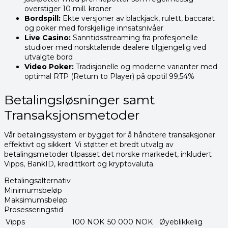
overstiger 10 mill. kroner
Bordspill:
Ekte versjoner av blackjack, rulett, baccarat
og poker med forskjellige innsatsnivåer
Live Casino:
Sanntidsstreaming fra profesjonelle
studioer med norsktalende dealere tilgjengelig ved
utvalgte bord
Video Poker:
Tradisjonelle og moderne varianter med
optimal RTP (Return to Player) på opptil 99,54%
Betalingsløsninger samt
Transaksjonsmetoder
Vår betalingssystem er bygget for å håndtere transaksjoner
effektivt og sikkert. Vi støtter et bredt utvalg av
betalingsmetoder tilpasset det norske markedet, inkludert
Vipps, BankID, kredittkort og kryptovaluta.
Betalingsalternativ
Minimumsbeløp
Maksimumsbeløp
Prosesseringstid
Vipps
100 NOK
50 000 NOK
Øyeblikkelig