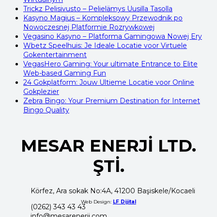
Trickz Pelisivusto – Pelielämys Uusilla Tasolla
Kasyno Magius – Kompleksowy Przewodnik po
Nowoczesnej Platformie Rozrywkowej
Vegasino Kasyno – Platforma Gamingowa Nowej Ery
Wbetz Speelhuis: Je Ideale Locatie voor Virtuele
Gokentertainment
VegasHero Gaming: Your ultimate Entrance to Elite
Web-based Gaming Fun
24 Gokplatform: Jouw Ultieme Locatie voor Online
Gokplezier
Zebra Bingo: Your Premium Destination for Internet
Bingo Quality
MESAR ENERJİ LTD.
ŞTİ.
Körfez, Ara sokak No:4A, 41200 Başiskele/Kocaeli
Web Design:
LF Dijital
(0262) 343 43 43
info@mesarenerji.com