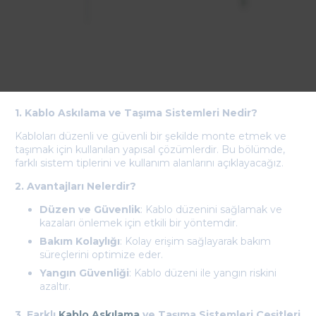
1. Kablo Askılama ve Taşıma Sistemleri Nedir?
Kabloları düzenli ve güvenli bir şekilde monte etmek ve
taşımak için kullanılan yapısal çözümlerdir. Bu bölümde,
farklı sistem tiplerini ve kullanım alanlarını açıklayacağız.
2. Avantajları Nelerdir?
Düzen ve Güvenlik
: Kablo düzenini sağlamak ve
kazaları önlemek için etkili bir yöntemdir.
Bakım Kolaylığı
: Kolay erişim sağlayarak bakım
süreçlerini optimize eder.
Yangın Güvenliği
: Kablo düzeni ile yangın riskini
azaltır.
3. Farklı
Kablo Askılama
ve Taşıma Sistemleri Çeşitleri