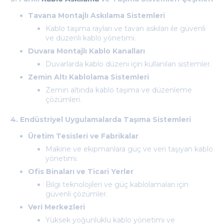
Tavana Montajlı Askılama Sistemleri
Kablo taşıma rayları ve tavan askıları ile güvenli
ve düzenli kablo yönetimi.
Duvara Montajlı Kablo Kanalları
Duvarlarda kablo düzeni için kullanılan sistemler.
Zemin Altı Kablolama Sistemleri
Zemin altında kablo taşıma ve düzenleme
çözümleri.
4. Endüstriyel Uygulamalarda Taşıma Sistemleri
Üretim Tesisleri ve Fabrikalar
Makine ve ekipmanlara güç ve veri taşıyan kablo
yönetimi.
Ofis Binaları ve Ticari Yerler
Bilgi teknolojileri ve güç kablolamaları için
güvenli çözümler.
Veri Merkezleri
Yüksek yoğunluklu kablo yönetimi ve