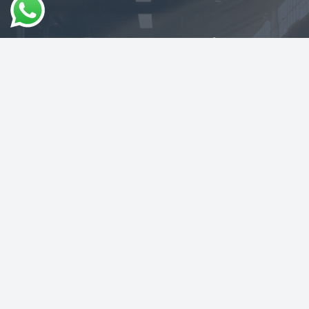
MESAR ENERJİ LTD.
ŞTİ.
Körfez, Ara sokak No:4A, 41200
Başiskele/Kocaeli
(0262) 343 43 43
info@mesarenerji.com
Web Design:
LF Dijital