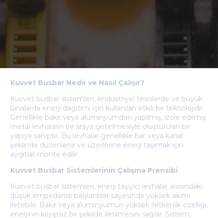
Kuvvet Busbar Nedir ve Nasıl Çalışır?
Kuvvet busbar sistemleri, endüstriyel tesislerde ve büyük
binalarda enerji dağıtımı için kullanılan etkili bir teknolojidir.
Genellikle bakır veya alüminyumdan yapılmış, izole edilmiş
metal levhaların bir araya getirilmesiyle oluşturulan bir
yapıya sahiptir. Bu levhalar genellikle bar veya kanal
şeklinde düzenlenir ve üzerlerine enerji taşımak için
aygıtlar monte edilir.
Kuvvet Busbar Sistemlerinin Çalışma Prensibi
Kuvvet busbar sistemleri, enerji taşıyıcı levhalar arasındaki
düşük empedanslı bağlantılar sayesinde yüksek akımı
iletebilir. Bakır veya alüminyumun yüksek iletkenlik özelliği,
enerjinin kayıpsız bir şekilde iletilmesini sağlar. Sistem,