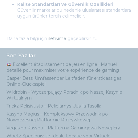
Kalite Standartları ve Güvenlik Özellikleri
:
Güvenilir markalar bu nedenle uluslararası standartlara
uygun ürünler tercih edilmelidir.
Daha fazla bilgi için
iletişime
geçebilirsiniz…
Son Yazılar
Excellent établissement de jeu en ligne : Manuel
détaillé pour maximiser votre expérience de gaming
Casper Bets: Umfassender Leitfaden für erstklassiges
Online-Glücksspiel
Wildrobin – Wyczerpujący Poradnik po Naszej Kasynie
Wirtualnym
Trickz Pelisivusto – Pelielämys Uusilla Tasolla
Kasyno Magius – Kompleksowy Przewodnik po
Nowoczesnej Platformie Rozrywkowej
Vegasino Kasyno – Platforma Gamingowa Nowej Ery
Wbetz Speelhuis: Je Ideale Locatie voor Virtuele