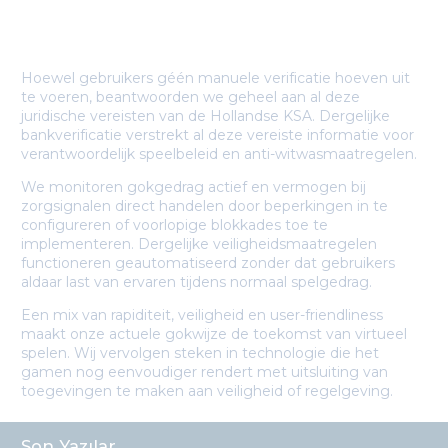
Controle en Naleving
Hoewel gebruikers géén manuele verificatie hoeven uit
te voeren, beantwoorden we geheel aan al deze
juridische vereisten van de Hollandse KSA. Dergelijke
bankverificatie verstrekt al deze vereiste informatie voor
verantwoordelijk speelbeleid en anti-witwasmaatregelen.
We monitoren gokgedrag actief en vermogen bij
zorgsignalen direct handelen door beperkingen in te
configureren of voorlopige blokkades toe te
implementeren. Dergelijke veiligheidsmaatregelen
functioneren geautomatiseerd zonder dat gebruikers
aldaar last van ervaren tijdens normaal spelgedrag.
Een mix van rapiditeit, veiligheid en user-friendliness
maakt onze actuele gokwijze de toekomst van virtueel
spelen. Wij vervolgen steken in technologie die het
gamen nog eenvoudiger rendert met uitsluiting van
toegevingen te maken aan veiligheid of regelgeving.
Son Yazılar