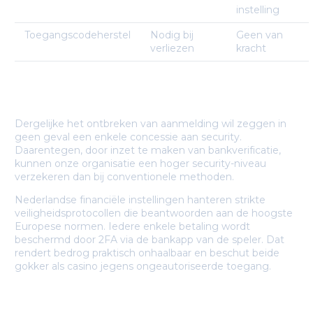
instelling
Toegangscodeherstel
Nodig bij
Geen van
verliezen
kracht
Security en Betalingsmethoden
Dergelijke het ontbreken van aanmelding wil zeggen in
geen geval een enkele concessie aan security.
Daarentegen, door inzet te maken van bankverificatie,
kunnen onze organisatie een hoger security-niveau
verzekeren dan bij conventionele methoden.
Nederlandse financiële instellingen hanteren strikte
veiligheidsprotocollen die beantwoorden aan de hoogste
Europese normen. Iedere enkele betaling wordt
beschermd door 2FA via de bankapp van de speler. Dat
rendert bedrog praktisch onhaalbaar en beschut beide
gokker als casino jegens ongeautoriseerde toegang.
Geaccepteerde Betaalmethoden