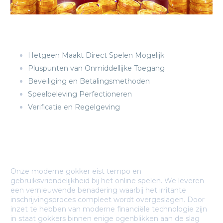
Inhoud
Hetgeen Maakt Direct Spelen Mogelijk
Pluspunten van Onmiddellijke Toegang
Beveiliging en Betalingsmethoden
Speelbeleving Perfectioneren
Verificatie en Regelgeving
Datgene Maakt Meteen Gamen
Realiseerbaar
Onze moderne gokker eist tempo en
gebruiksvriendelijkheid bij het online spelen. We leveren
een vernieuwende benadering waarbij het irritante
inschrijvingsproces compleet wordt overgeslagen. Door
inzet te hebben van moderne financiële technologie zijn
in staat gokkers binnen enige ogenblikken aan de slag