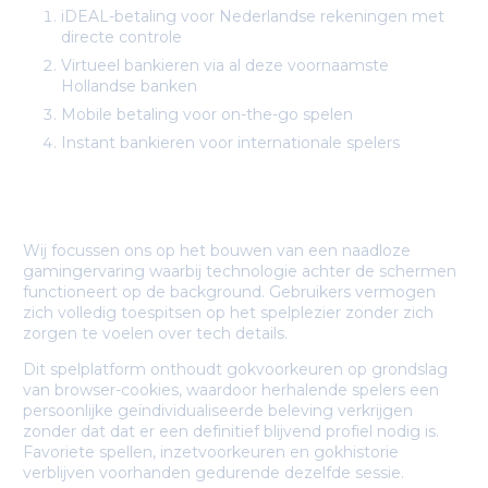
iDEAL-betaling voor Nederlandse rekeningen met
directe controle
Virtueel bankieren via al deze voornaamste
Hollandse banken
Mobile betaling voor on-the-go spelen
Instant bankieren voor internationale spelers
Speelbeleving Verbeteren
Wij focussen ons op het bouwen van een naadloze
gamingervaring waarbij technologie achter de schermen
functioneert op de background. Gebruikers vermogen
zich volledig toespitsen op het spelplezier zonder zich
zorgen te voelen over tech details.
Dit spelplatform onthoudt gokvoorkeuren op grondslag
van browser-cookies, waardoor herhalende spelers een
persoonlijke geïndividualiseerde beleving verkrijgen
zonder dat dat er een definitief blijvend profiel nodig is.
Favoriete spellen, inzetvoorkeuren en gokhistorie
verblijven voorhanden gedurende dezelfde sessie.