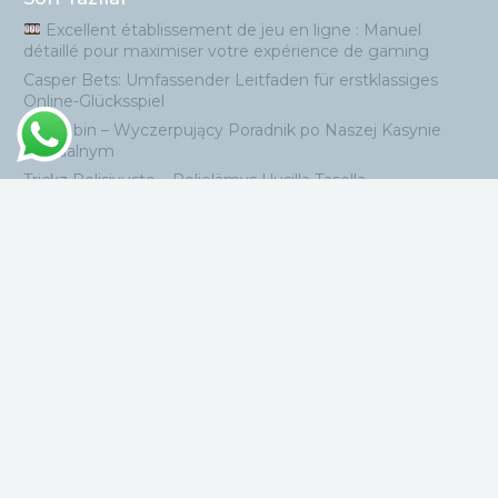
Excellent établissement de jeu en ligne : Manuel
détaillé pour maximiser votre expérience de gaming
Casper Bets: Umfassender Leitfaden für erstklassiges
Online-Glücksspiel
Wildrobin – Wyczerpujący Poradnik po Naszej Kasynie
Wirtualnym
Trickz Pelisivusto – Pelielämys Uusilla Tasolla
Kasyno Magius – Kompleksowy Przewodnik po
Nowoczesnej Platformie Rozrywkowej
Vegasino Kasyno – Platforma Gamingowa Nowej Ery
Wbetz Speelhuis: Je Ideale Locatie voor Virtuele
Gokentertainment
VegasHero Gaming: Your ultimate Entrance to Elite Web-
based Gaming Fun
24 Gokplatform: Jouw Ultieme Locatie voor Online
Gokplezier
Zebra Bingo: Your Premium Destination for Internet
Bingo Quality