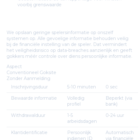
voorbij grenswaarde
Privacybescherming en Databeveiliging
We opslaan geringe spelersinformatie op onszelf
systemen op. Alle gevoelige informatie behouden veilig
bij de financiële instelling van de speler. Dat vermindert
het veiligheidsrisico op data-breaches aanzienlijk en geeft
gokkers méér controle over diens persoonlijke informatie.
Aspect
Conventioneel Goksite
Zonder Aanmelding
Inschrijvingsduur
5-10 minuten
0 sec
Bewaarde informatie
Volledig
Beperkt (via
profiel
bank)
Withdrawalduur
1-5
0-24 uur
arbeidsdagen
Klantidentificatie
Persoonlijk
Automatisch
indienen ID
via financiële