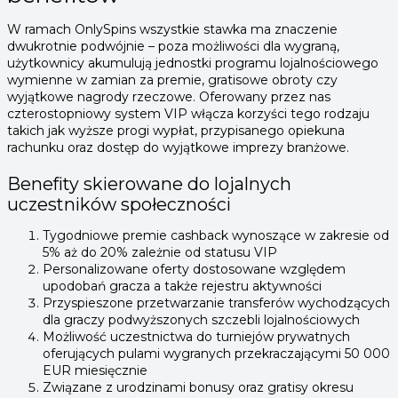
W ramach OnlySpins wszystkie stawka ma znaczenie
dwukrotnie podwójnie – poza możliwości dla wygraną,
użytkownicy akumulują jednostki programu lojalnościowego
wymienne w zamian za premie, gratisowe obroty czy
wyjątkowe nagrody rzeczowe. Oferowany przez nas
czterostopniowy system VIP włącza korzyści tego rodzaju
takich jak wyższe progi wypłat, przypisanego opiekuna
rachunku oraz dostęp do wyjątkowe imprezy branżowe.
Benefity skierowane do lojalnych
uczestników społeczności
Tygodniowe premie cashback wynoszące w zakresie od
5% aż do 20% zależnie od statusu VIP
Personalizowane oferty dostosowane względem
upodobań gracza a także rejestru aktywności
Przyspieszone przetwarzanie transferów wychodzących
dla graczy podwyższonych szczebli lojalnościowych
Możliwość uczestnictwa do turniejów prywatnych
oferujących pulami wygranych przekraczającymi 50 000
EUR miesięcznie
Związane z urodzinami bonusy oraz gratisy okresu