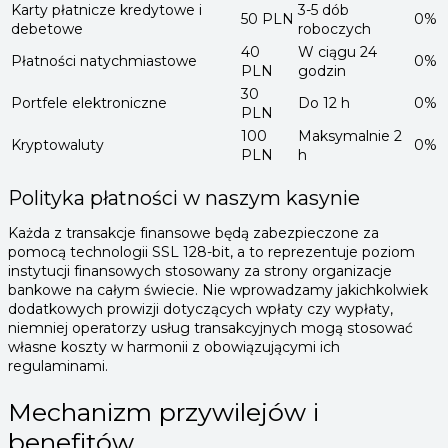
Karty płatnicze kredytowe i
3-5 dób
50 PLN
0%
debetowe
roboczych
40
W ciągu 24
Płatności natychmiastowe
0%
PLN
godzin
30
Portfele elektroniczne
Do 12 h
0%
PLN
100
Maksymalnie 2
Kryptowaluty
0%
PLN
h
Polityka płatności w naszym kasynie
Każda z transakcje finansowe będą zabezpieczone za
pomocą technologii SSL 128-bit, a to reprezentuje poziom
instytucji finansowych stosowany za strony organizacje
bankowe na całym świecie. Nie wprowadzamy jakichkolwiek
dodatkowych prowizji dotyczących wpłaty czy wypłaty,
niemniej operatorzy usług transakcyjnych mogą stosować
własne koszty w harmonii z obowiązującymi ich
regulaminami.
Mechanizm przywilejów i
benefitów