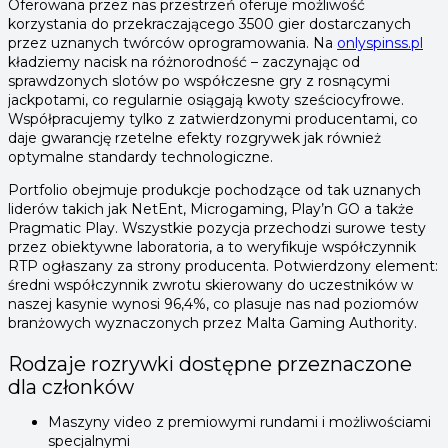
Oferowana przez nas przestrzeń oferuje możliwość
korzystania do przekraczającego 3500 gier dostarczanych
przez uznanych twórców oprogramowania. Na
onlyspinss.pl
kładziemy nacisk na różnorodność – zaczynając od
sprawdzonych slotów po współczesne gry z rosnącymi
jackpotami, co regularnie osiągają kwoty sześciocyfrowe.
Współpracujemy tylko z zatwierdzonymi producentami, co
daje gwarancję rzetelne efekty rozgrywek jak również
optymalne standardy technologiczne.
Portfolio obejmuje produkcje pochodzące od tak uznanych
liderów takich jak NetEnt, Microgaming, Play’n GO a także
Pragmatic Play. Wszystkie pozycja przechodzi surowe testy
przez obiektywne laboratoria, a to weryfikuje współczynnik
RTP ogłaszany za strony producenta. Potwierdzony element:
średni współczynnik zwrotu skierowany do uczestników w
naszej kasynie wynosi 96,4%, co plasuje nas nad poziomów
branżowych wyznaczonych przez Malta Gaming Authority.
Rodzaje rozrywki dostępne przeznaczone
dla członków
Maszyny video z premiowymi rundami i możliwościami
specjalnymi