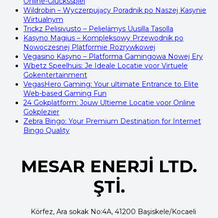
Online-Glücksspiel
Wildrobin – Wyczerpujący Poradnik po Naszej Kasynie
Wirtualnym
Trickz Pelisivusto – Pelielämys Uusilla Tasolla
Kasyno Magius – Kompleksowy Przewodnik po
Nowoczesnej Platformie Rozrywkowej
Vegasino Kasyno – Platforma Gamingowa Nowej Ery
Wbetz Speelhuis: Je Ideale Locatie voor Virtuele
Gokentertainment
VegasHero Gaming: Your ultimate Entrance to Elite
Web-based Gaming Fun
24 Gokplatform: Jouw Ultieme Locatie voor Online
Gokplezier
Zebra Bingo: Your Premium Destination for Internet
Bingo Quality
MESAR ENERJİ LTD.
ŞTİ.
Körfez, Ara sokak No:4A, 41200 Başiskele/Kocaeli