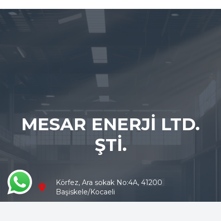
MESAR ENERJİ LTD.
ŞTİ.
Körfez, Ara sokak No:4A, 41200
Başiskele/Kocaeli
(0262) 343 43 43
info@mesarenerji.com