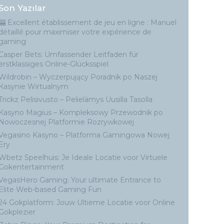
Son Yazılar
🎰 Excellent établissement de jeu en ligne : Manuel
détaillé pour maximiser votre expérience de
gaming
Casper Bets: Umfassender Leitfaden für
erstklassiges Online-Glücksspiel
Wildrobin – Wyczerpujący Poradnik po Naszej
Kasynie Wirtualnym
Trickz Pelisivusto – Pelielämys Uusilla Tasolla
Kasyno Magius – Kompleksowy Przewodnik po
Nowoczesnej Platformie Rozrywkowej
Vegasino Kasyno – Platforma Gamingowa Nowej
Ery
Wbetz Speelhuis: Je Ideale Locatie voor Virtuele
Gokentertainment
VegasHero Gaming: Your ultimate Entrance to
Elite Web-based Gaming Fun
24 Gokplatform: Jouw Ultieme Locatie voor Online
Gokplezier