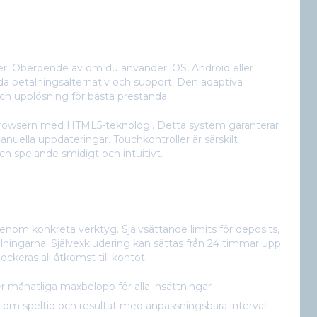
omisser
ter. Oberoende av om du använder iOS, Android eller
renda betalningsalternativ och support. Den adaptiva
och upplösning för bästa prestanda.
i browsern med HTML5-teknologi. Detta system garanterar
nuella uppdateringar. Touchkontroller är särskilt
h spelande smidigt och intuitivt.
gheten
nom konkreta verktyg. Självsättande limits för deposits,
tällningarna. Självexkludering kan sättas från 24 timmar upp
keras all åtkomst till kontot.
er månatliga maxbelopp för alla insättningar
m speltid och resultat med anpassningsbara intervall