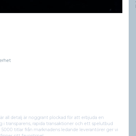
kerhet
 oss
r all detalj är noggrant plockad för att erbjuda en
ig i transparens, rapida transaktioner och ett spelutbud
5000 titlar från marknadens ledande leverantörer ger vi
inner sitt favoritspel.