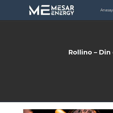
Anasay
Rollino – Di