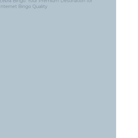
Zebra Bingo: Your Premium Destination for
Internet Bingo Quality